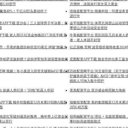
底G10货币
月增持，这国央行首次买入黄金
飙涨40%！千亿AI巨头新动作？
倍操盘配资平台 闻泰科技：印度业务
进行中
资APP下载 亚沙会丨三人篮球男子半决赛：泰
金手指配资平台 体育总局登山运动管
赛
季登山户外活动安全管控
下载 老人用33.62克金饰换回17.39克手镯 黄
牛客栈配资平台 景区回应几百名老人挤
者：老人本就不好管
昂：升美的集团目标价至95港元 评级“跑赢大
亿正策略 官网 波音股价最终收复202
想学哈萨克族刺绣？这份伊犁包车游深度体验指
宏图配资APP下载 致全市外出务工返
网 视频｜冬小麦进入田管关键期&#32;重点抓
百姓配资网平台 河北省印发《关于加
护服务的若干措施》&#32;“老年父母
残疾人可纳入集中照护
台 超越人类纪录！“闪电”机器人夺冠
美美配资平台 亚沙盛会映照魅力海南
PP下载 顺丰控股截至12月末累计回购A股股
瑞银投资配资 美的集团截至12月末累
万股
2056.46万股
 他是红军级别最高的叛将，晚年带上亿资金回
创和融配资平台 理论 + 实践双重赋
承认罪行
事纠纷高效维权模式