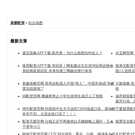
展鹏配资
»
站点地图
最新文章
盛宝策略APP下载 陈丹青：为什么我害怕年轻人？
永宝网官网
推荐配资APP下载 有回音丨网友建议北京清河站周边慢行
股来宝配资
系统南延获回应 未来衔接三网融合慢行体系
致2人送医
叁鑫策略官网 英伟达机器人中国“抢人”，中国市场成“高密
大旗策略 
度实战基地”?
程
68配资官网 挪威将禁止小学生使用生成式人工智能
涵乔财富配
展开行动，
鸿牛配资官网 外国初中生天天说的720句地道口语，课本根
宁夏股票配
本学不到，太适合练口语了！！！
配资天眼官网 台独王定宇再被抓白天喊独晚上通奸：王八
股票安全配资
千变夺小三
银铺子配资官网 CFTC持仓报告：黄金、白银、铜净多头齐
长红配资A