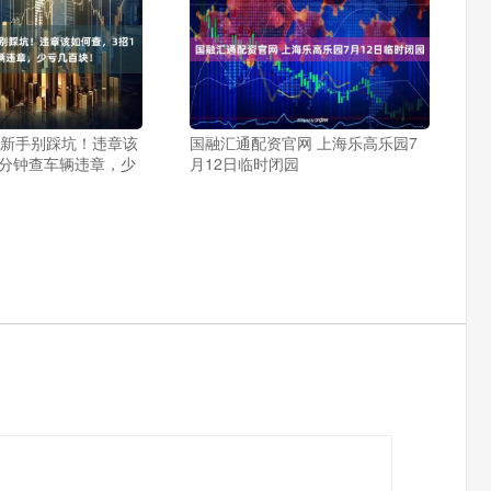
 新手别踩坑！违章该
国融汇通配资官网 上海乐高乐园7
1分钟查车辆违章，少
月12日临时闭园