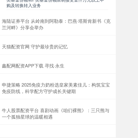
购及转换转入业务
海陆证券平台 从岭南到阿勒泰：巴燕·塔斯肯新书《克
兰河畔》分享会举办
天猫配资官网 守护最珍贵的记忆
鑫配网配资APP下载 寻找·永生
申捷策略 2025免疫力奶粉选皇家美素佳儿：构筑宝宝
免疫防线，科学配方守护成长关键期
牛人股票配资平台 喜剧动画《咱们裸熊》：三只熊与
一个孤独星球的温暖相遇