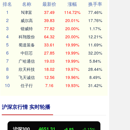
排名
名称
最新价
涨幅
换手率
1
N津富
37.49
114.72%
77.46%
2
威尔高
39.83
20.01%
17.76%
3
锴威特
77.82
20.00%
1.17%
4
科翔股份
64.32
20.00%
12.21%
5
蜀道装备
33.61
19.99%
11.69%
6
中巨芯
27.85
19.99%
32.20%
7
广哈通信
19.03
19.99%
5.84%
8
欣天科技
18.02
19.97%
28.44%
9
飞天诚信
12.56
19.96%
8.49%
10
任子行
7.16
19.93%
31.42%
沪深京行情 实时轮播
沪深300
4651.31
北
-6.85
-0.15%