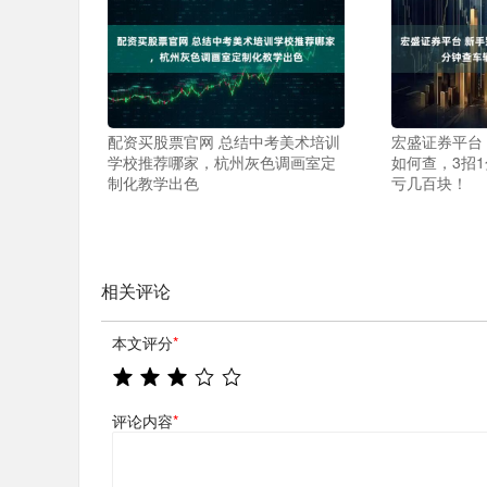
配资买股票官网 总结中考美术培训
宏盛证券平台
学校推荐哪家，杭州灰色调画室定
如何查，3招
制化教学出色
亏几百块！
相关评论
本文评分
*
评论内容
*