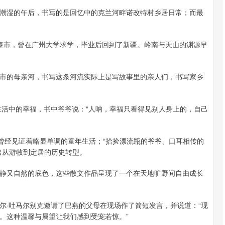
潮湿的午后，书写的是回忆中的克兰河畔诺改特村乡居日常；而最
勒泰市，曾在广州大学求学，毕业后回到了新疆。岭南与天山的渊源早
市的母亲河，书写这条河流实际上是写故事里的亲人们，书写家乡
生活中的幸福，书中爷爷说：“人呐，幸福只看得见别人身上的，自己
，曾经见证着略显单调的童年生活；“拾捡漂流瓶的爷爷、口耳相传的
出从游牧到定居的历史转型。
静又自然的底色，这些散文作品呈现了一个在天地旷野间自由成长
尔·吐马尔别克邀请了巴燕的父母在现场作了简短发言，并说道：“现
。这种温馨与属望让我们感到受宠若惊。”