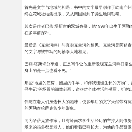
首先是文字与地域的相遇：书中的文字最早创作于岭南广州
终在花城社结集出版，又从南国回到了诞生地阿勒泰。
其次是作者巴燕·塔斯肯的双城身份，他1999年出生于阿
在多年前深种。
最后是《克兰河畔》与真实克兰河的相见。克兰河是阿勒泰
的文字与被书写的阿勒泰大地相见。
巴燕·塔斯肯分享道，正是写作让他重新发现克兰河畔日常
身上的是一点也看不见。”
那些“地里的庄稼，圈里的牛羊，和伴我缓慢生长的万物”
寻牛记”等场景的细致刻画，这些对个体生活的书写，折射
伴随在老人们身边长大的滋味，使多年后的文字天然带有沉
的阿勒泰哈萨克族少年形象。
同为哈萨克族作家，且有岭南求学生活经历的主持人阿依努
场来的很多都是老人，他们看着巴燕长大，为他的作品骄傲