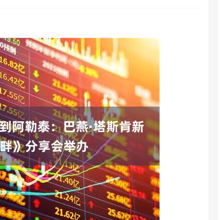
深证成指
14110.12
57%
-34.08
-0.24%