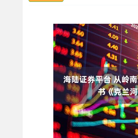
上证指数
3900.35
00
-0.01%
21.92
0.